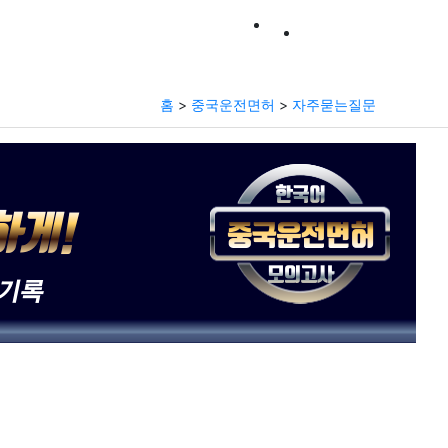
모의고사
홈
>
중국운전면허
>
자주묻는질문