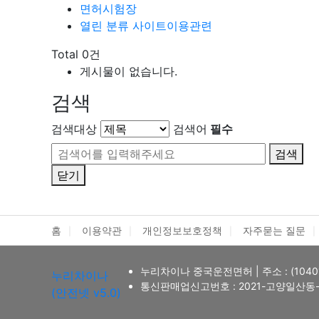
면허시험장
열린 분류
사이트이용관련
Total 0건
게시물이 없습니다.
검색
검색대상
검색어
필수
검색
닫기
홈
이용약관
개인정보보호정책
자주묻는 질문
누리차이나 중국운전면허
|
주소 : (10
누리차이나
통신판매업신고번호 : 2021-고양일산동-
(안전넷 v5.0)