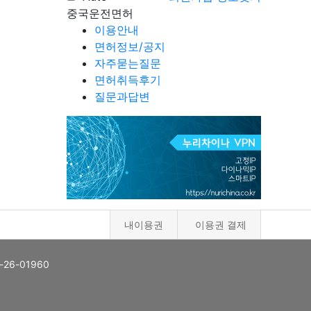
중국운전면허
이용안내
면허정보/공지
자주묻는질문
면허취득후기
질문과답변
내이용권
이용권 결제
26-01960