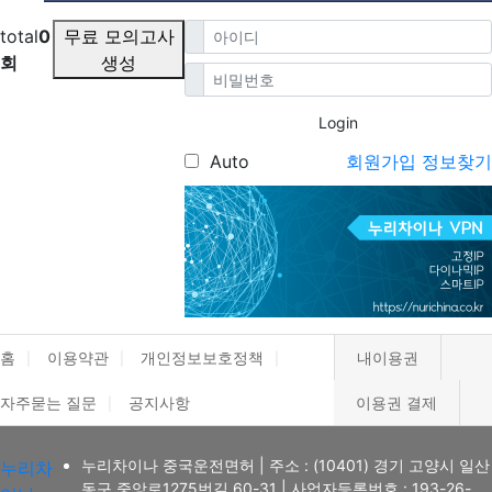
total
0
무료 모의고사
회
생성
Login
Auto
회원가입
정보찾기
홈
이용약관
개인정보보호정책
내이용권
자주묻는 질문
공지사항
이용권 결제
누리차이나 중국운전면허
|
주소 : (10401) 경기 고양시 일산
누리차
동구 중앙로1275번길 60-31
|
사업자등록번호 : 193-26-