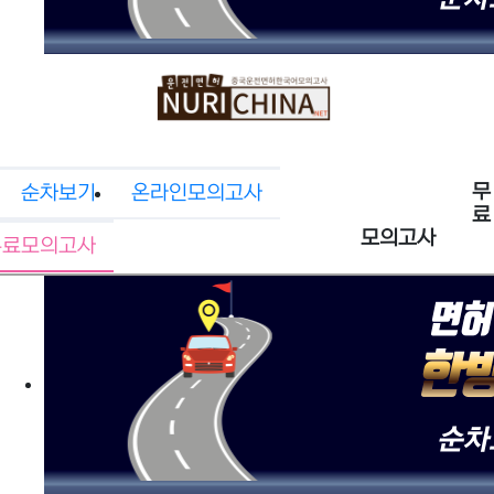
무
순차보기
온라인모의고사
료
모의고사
무료모의고사