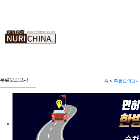
중
순
온
국
차
라
운
보
인
전
기
모
면
의
허
고
사
무료모의고사
홈
>
무료모의고사