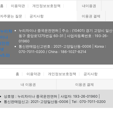
홈
이용약관
개인정보보호정책
내이용권
자주묻는 질문
공지사항
이용권 결제
누리차이나 중국운전면허
|
주소 : (10401) 경기 고양시 일산
누리차
동구 중앙로1275번길 60-31
|
사업자등록번호 : 193-26-
이나
01960
(안전
통신판매업신고번호 : 2021-고양일산동-0006
|
Korea :
넷
070-7011-0200
/ China : 186-1027-8214
v5.0)
홈
이용약관
개인정보보호정책
공지사항
내 이용권
이용권 결제
상호명 : 누리차이나 중국운전면허
|
사업자: 193-26-01960
|
통신판매업신고: 2021-고양일산동-0006
|
Tel : 070-7011-0200