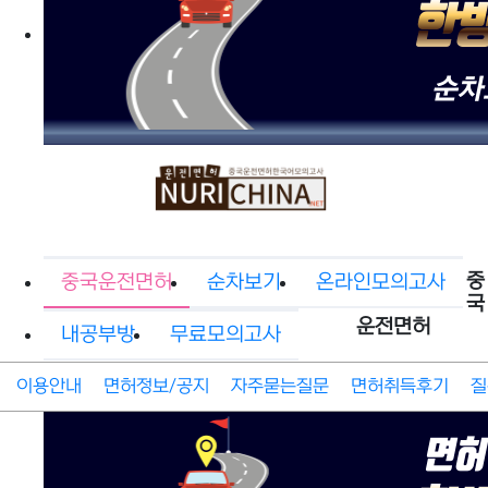
중
중국운전면허
순차보기
온라인모의고사
국
운전면허
내공부방
무료모의고사
이용안내
면허정보/공지
자주묻는질문
면허취득후기
질