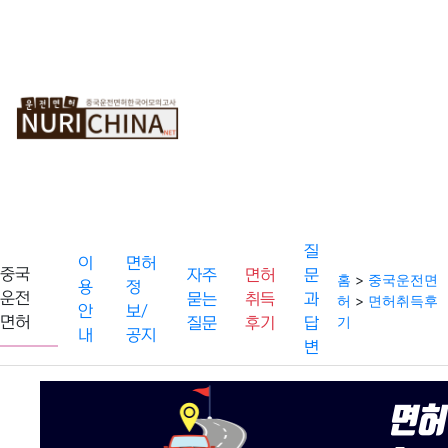
중
순
온
국
차
라
운
보
인
전
기
모
면
의
허
고
사
질
이
면허
중국
자주
면허
문
홈
>
중국운전면
용
정
운전
묻는
취득
과
허
>
면허취득후
안
보/
기
면허
질문
후기
답
내
공지
변