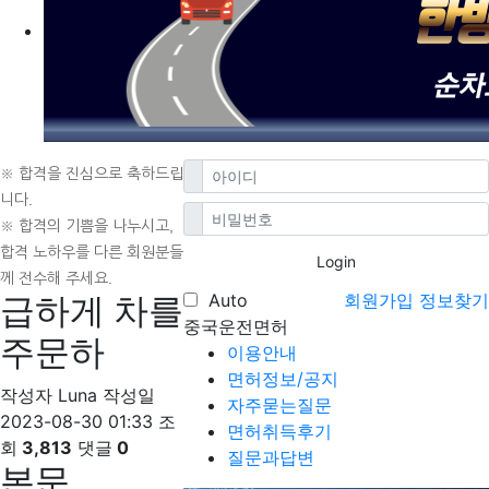
※ 합격을 진심으로 축하드립
니다.
※ 합격의 기쁨을 나누시고,
합격 노하우를 다른 회원분들
Login
께 전수해 주세요.
급하게 차를
Auto
회원가입
정보찾기
중국운전면허
주문하
이용안내
면허정보/공지
작성자
Luna
작성일
자주묻는질문
2023-08-30 01:33
조
면허취득후기
회
3,813
댓글
0
질문과답변
본문