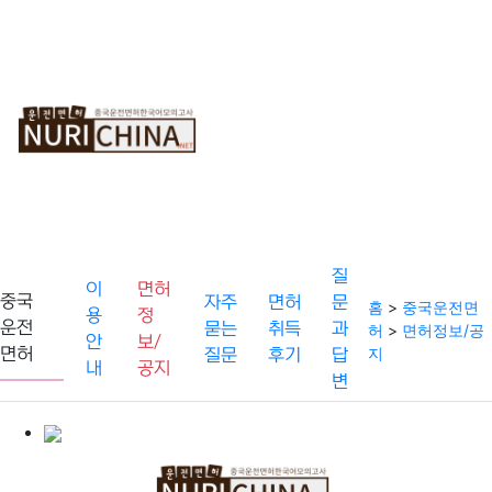
중
순
온
국
차
라
운
보
인
전
기
모
면
의
허
고
사
질
이
면허
중국
자주
면허
문
홈
>
중국운전면
용
정
운전
묻는
취득
과
허
>
면허정보/공
안
보/
지
면허
질문
후기
답
내
공지
변