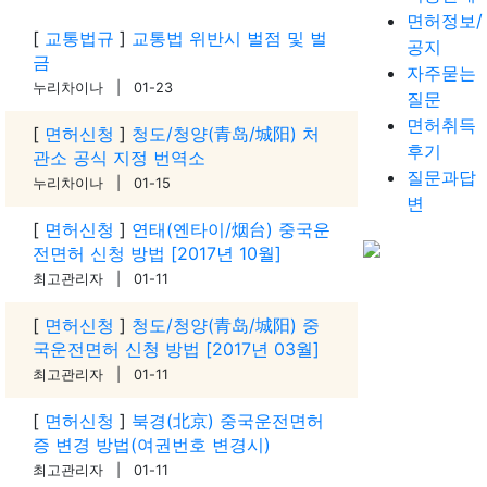
면허정보/
[
교통법규
]
교통법 위반시 벌점 및 벌
공지
금
자주묻는
누리차이나 | 01-23
질문
면허취득
[
면허신청
]
청도/청양(青岛/城阳) 처
후기
관소 공식 지정 번역소
질문과답
누리차이나 | 01-15
변
[
면허신청
]
연태(옌타이/烟台) 중국운
전면허 신청 방법 [2017년 10월]
최고관리자 | 01-11
[
면허신청
]
청도/청양(青岛/城阳) 중
국운전면허 신청 방법 [2017년 03월]
최고관리자 | 01-11
[
면허신청
]
북경(北京) 중국운전면허
증 변경 방법(여권번호 변경시)
최고관리자 | 01-11