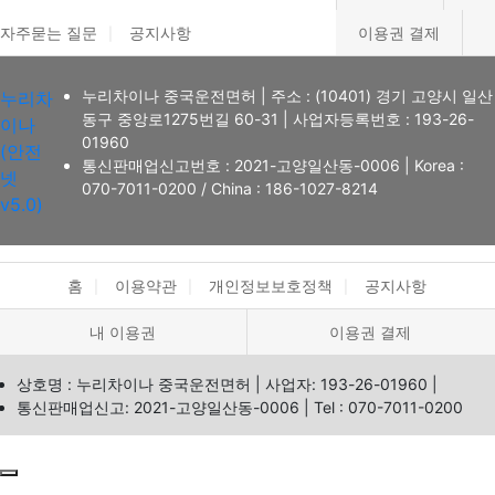
자주묻는 질문
공지사항
이용권 결제
누리차이나 중국운전면허
|
주소 : (10401) 경기 고양시 일산
누리차
동구 중앙로1275번길 60-31
|
사업자등록번호 : 193-26-
이나
01960
(안전
통신판매업신고번호 : 2021-고양일산동-0006
|
Korea :
넷
070-7011-0200
/ China : 186-1027-8214
v5.0)
홈
이용약관
개인정보보호정책
공지사항
내 이용권
이용권 결제
상호명 : 누리차이나 중국운전면허
|
사업자: 193-26-01960
|
통신판매업신고: 2021-고양일산동-0006
|
Tel : 070-7011-0200