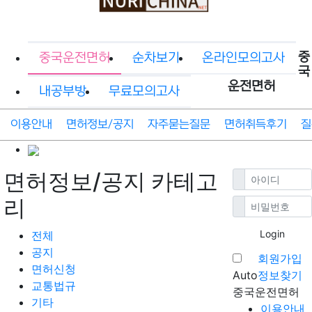
중
중국운전면허
순차보기
온라인모의고사
국
운전면허
내공부방
무료모의고사
이용안내
면허정보/공지
자주묻는질문
면허취득후기
질
면허정보/공지 카테고
리
Login
전체
공지
회원가입
면허신청
Auto
정보찾기
교통법규
중국운전면허
기타
이용안내